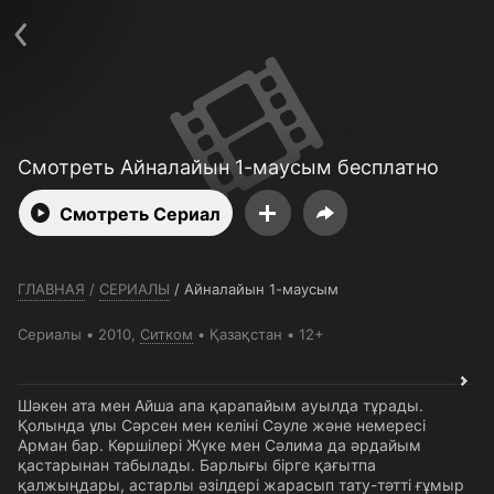
Телефон поддержки:
+7 (727) 323 10 92
Пользовательское соглашение
Политика конфиденциальности
Открыть приложение
Ввести промокод
Смотреть Айналайын 1-маусым бесплатно
Смотреть Сериал
ГЛАВНАЯ
/
СЕРИАЛЫ
/
Айналайын 1-маусым
Сериалы
2010,
Ситком
Қазақстан
12+
Шәкен ата мен Айша апа қарапайым ауылда тұрады.
Қолында ұлы Сәрсен мен келіні Сәуле және немересі
Арман бар. Көршілері Жүке мен Сәлима да әрдайым
қастарынан табылады. Барлығы бірге қағытпа
қалжыңдары, астарлы әзілдері жарасып тату-тәтті ғұмыр