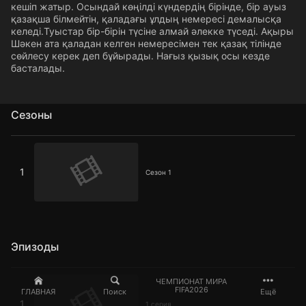
кешіп жатыр. Осындай көңілді күндердің бірінде, бір ауыз
қазақша білмейтін, қаладағы ұлдың немересі демалысқа
келеді.Туыстар бір-бірін түсіне алмай әлекке түседі. Ақыры
Шәкен ата қаладан келген немересімен тек қазақ тілінде
сөйлесу керек деп бұйырады. Нағыз қызық осы кезде
басталады.
Сезоны
Сезон 1
1
Сезон 1
Эпизоды
1 серия
ЧЕМПИОНАТ МИРА
FIFA2026
ГЛАВНАЯ
Поиск
Ещё
1
1 серия