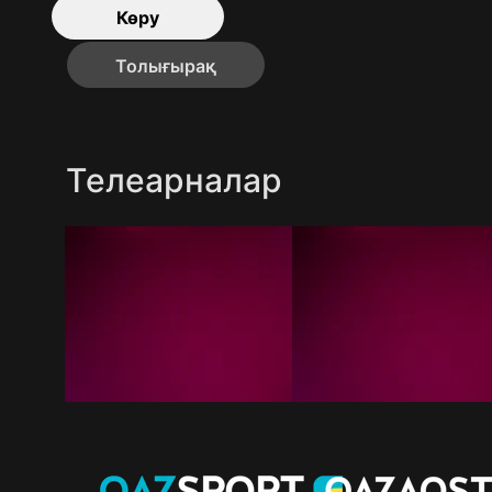
Көру
Толығырақ
Телеарналар