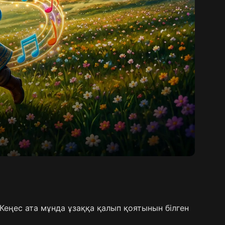
 Кеңес ата мұнда ұзаққа қалып қоятынын білген