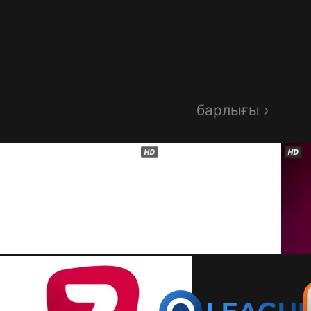
барлығы ›