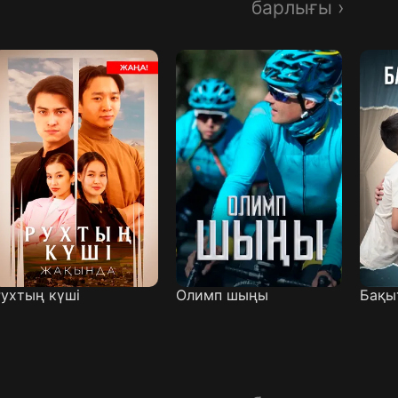
барлығы ›
ухтың күші
Олимп шыңы
Бақыт