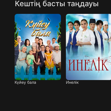
Кештің басты таңдауы
Күйеу бала
Инелік