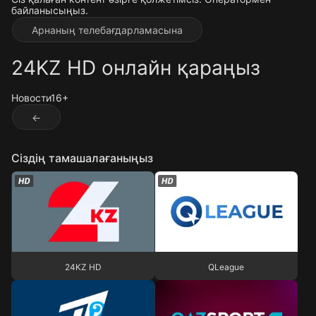
байланысыңыз.
Арнаның телебағдарламасына
24KZ HD онлайн қараңыз
Новости
16+
←
Сіздің тамашалағаныңыз
24KZ HD
QLeague
24KZ HD
QLeague