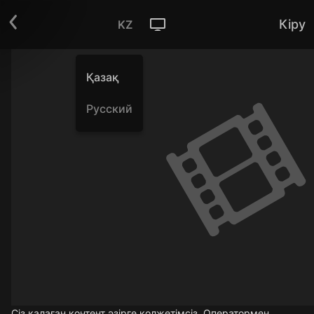
Кіру
KZ
Қазақ
Русский
Сіз қалаған контент әзірге қолжетімсіз. Оператормен