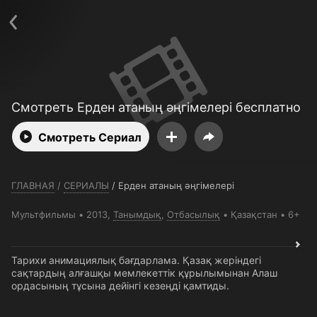
Телефон поддержки:
+7 (727) 323 10 92
Пользовательское соглашение
Политика конфиденциальности
Открыть приложение
Ввести промокод
Смотреть Ерден атаның әңгімелері бесплатно
Смотреть Сериал
ГЛАВНАЯ
/
СЕРИАЛЫ
/
Ерден атаның әңгімелері
Мультфильмы
2013,
Танымдық
,
Отбасылық
Қазақстан
6+
Тарихи анимациялық бағдарлама. Қазақ жеріндегі
сақтардың алғашқы мемлекеттік құрылымынан Алаш
ордасының тұсына дейінгі кезеңді қамтиды.