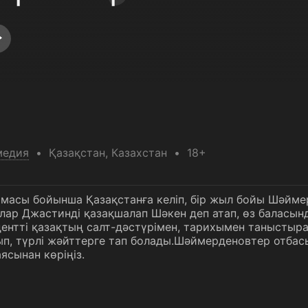
медия
Қазақстан
, Казахстан
18+
амасы бойынша Қазақстанға келіп, бір жыл бойы Шәйм
лар Джастинді қазақшалап Шәкен деп атап, өз баласын
дентті қазақтың салт-дәстүрімен, тарихымен таныстыра
рып, түрлі жәйттерге тап болады.Шәймерденовтер отба
ясынан көріңіз.