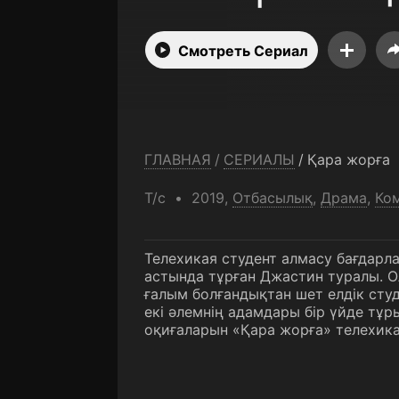
Смотреть Сериал
ГЛАВНАЯ
/
СЕРИАЛЫ
/
Қара жорға
Т/с
2019,
Отбасылық
,
Драма
,
Ко
Телехикая студент алмасу бағдарл
астында тұрған Джастин туралы. О
ғалым болғандықтан шет елдік сту
екі әлемнің адамдары бір үйде тұ
оқиғаларын «Қара жорға» телехика