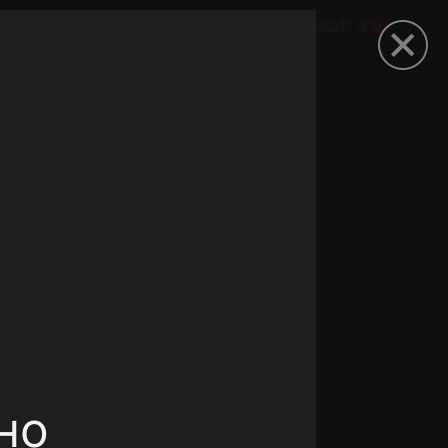
омокод
но