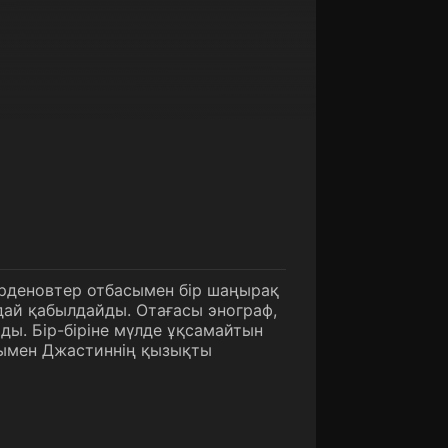
ерденовтер отбасымен бір шаңырақ
дай қабылдайды. Отағасы энограф,
ды. Бір-біріне мүлде ұқсамайтын
сымен Джастиннің қызықты