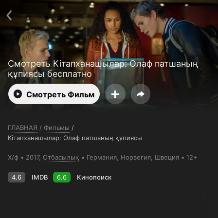
Телефон поддержки:
+7 (727) 323 10 92
Пользовательское соглашение
Политика конфиденциальности
Открыть приложение
Ввести промокод
Смотреть Кітапханашылар: Олаф патшаның
құпиясы бесплатно
Смотреть Фильм
ГЛАВНАЯ
/
Фильмы
/
Кітапханашылар: Олаф патшаның құпиясы
Х/ф
2017,
Отбасылық
Германия
, Норвегия
, Швеция
12+
4.6
IMDB
6.6
Кинопоиск