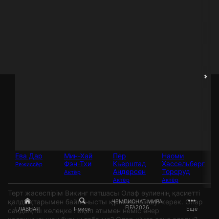
Ева Дар
Мин-Хай
Пер
Наоми
Ре
Фэн-Тхи
Кьерштад
Хассельберг
Сё
Режиссёр
Андерсен
Торсруд
Актёр
Ак
Актёр
Актёр
Төрт жасөспірім Викинг патшасы Олаф әулиенің қасиетті
қалдықтарымен байланысты құпияны шешуі керек. Олар
ЧЕМПИОНАТ МИРА
FIFA2026
ГЛАВНАЯ
Поиск
Ещё
сандықты көлеңке лақап атымен неміс өнер