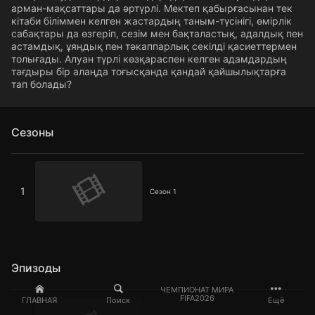
арман-мақсаттары да әртүрлі. Мектеп қабырғасынан тек
кітаби біліммен келген жастардың таным-түсінігі, өмірлік
сабақтары да өзгеріп, сезім мен бақталастық, адалдық пен
астамдық, ұяңдық пен тәкаппарлық секілді қасиеттермен
толығады. Алуан түрлі көзқараспен келген адамдардың
тағдыры бір алаңда тоғысқанда қандай қайшылықтарға
тап болады?
Сезоны
Сезон 1
1
Сезон 1
Эпизоды
ЧЕМПИОНАТ МИРА
1 серия
FIFA2026
ГЛАВНАЯ
Поиск
Ещё