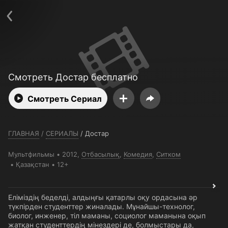
Телефон поддержки:
+7 (727) 323 10 92
Пользовательское соглашение
Политика конфиденциальности
Открыть приложение
Ввести промокод
Смотреть Достар бесплатно
Смотреть Сериал
ГЛАВНАЯ
/
СЕРИАЛЫ
/
Достар
Мультфильмы
2012,
Отбасылық
,
Комедия
,
Ситком
Қазақстан
12+
Еліміздің беделді, алдыңғы қатарлы оқу ордасына әр
түкпірден студенттер жиналады. Мұнайшы-технолог,
биолог, инженер, тіл маманы, социолог маманына оқып
жатқан студенттердің мінездері де, болмыстары да,