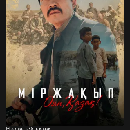
Міржақып. Оян, қазақ!