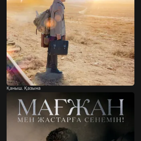
Қаныш. Қазына