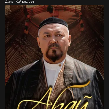
Дина. Күй құдірет