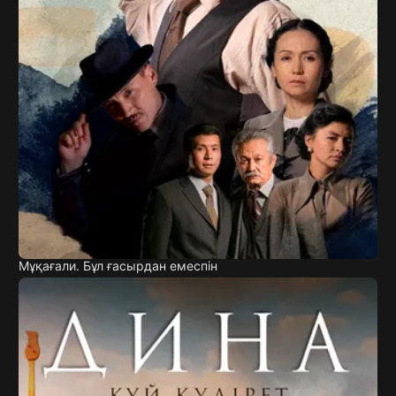
Мұқағали. Бұл ғасырдан емеспін