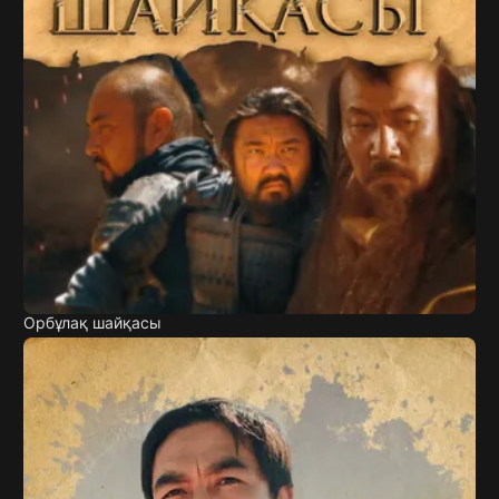
Орбұлақ шайқасы