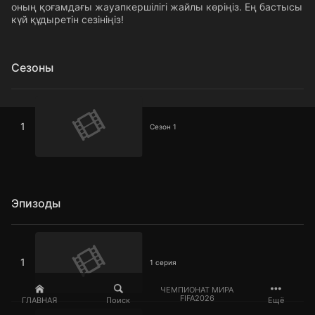
оның қоғамдағы жауапкершілігі жайлы көріңіз. Ең бастысы
күй құдыретін сезініңіз!
Сезоны
Сезон 1
1
Сезон 1
Эпизоды
1 серия
1
1 серия
ЧЕМПИОНАТ МИРА
FIFA2026
ГЛАВНАЯ
Поиск
Ещё
2 серия