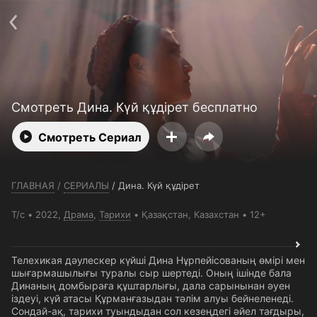
Телефон поддержки:
+7 (727) 323 10 92
Пользовательское соглашение
Политика конфиденциальности
Открыть приложение
Ввести промокод
Смотреть Дина. Күй құдірет бесплатно
Смотреть Сериал
ГЛАВНАЯ
/
СЕРИАЛЫ
/
Дина. Күй құдірет
Т/с
2022,
Драма
,
Тарихи
Қазақстан
, Казахстан
12+
Телехикая дәулескер күйші Дина Нұрпейісованың өмірі мен
шығармашылығы туралы сыр шертеді. Оның ішінде бала
Динаның домбыраға құштарлығы, дала сарынынан әуен
іздеуі, күй атасы Құрманғазыдан тәлім алуы бейнеленеді.
Сондай-ақ, тарихи туындыдан сол кезеңдегі әйел тағдыры,