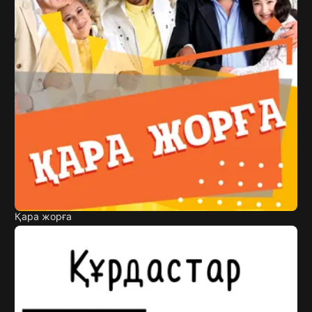
Қара жорға