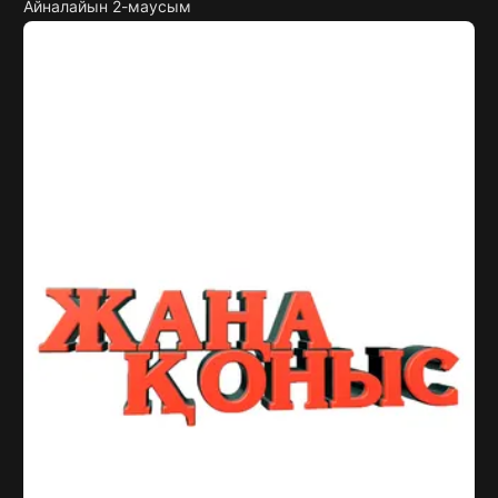
Айналайын 2-маусым