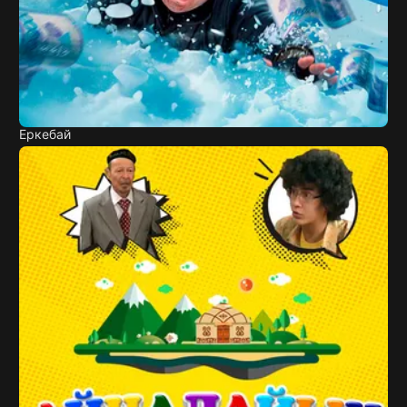
Еркебай