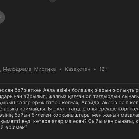
,
Мелодрама
,
Мистика
Қазақстан
12+
өскен бойжеткен Аяла өзінің болашақ жарын жолықтырып
ндарынан айрылып, жалғыз қалған ол тағдырдың сынағ
қырын салар ер-жігіттер көп-ақ. Алайда, әкесіз өсіп к
 асыға қоймайды. Бір күні тағдыр оны ерекше көріпкелг
 өзінің бойын билеген қорқыныштары мен жанын мазалағ
уқыметті енді көтере алар ма екен? Сыйы мен сынағы,
ай өрілмек?