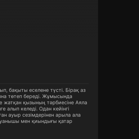
, бақыты еселене түсті. Бірақ аз
ына төтеп береді. Жұмысында
еле жатқан қызының тәрбиесіне Аяла
е алып келеді. Одан кейінгі
ан ауыр сезімдерінен арыла ала
 қуанышы мен қиындығы қатар