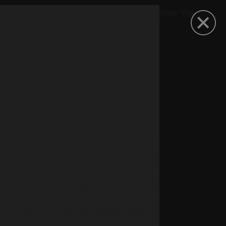
омокод