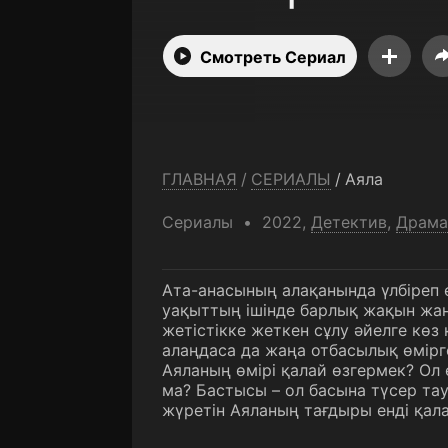
Смотреть Сериал
ГЛАВНАЯ
/
СЕРИАЛЫ
/
Аяла
Сериалы
2022,
Детектив
,
Драма
Ата-анасының алақанында үлбіреп 
уақыттың ішінде барлық жақын жа
жетістікке жеткен сұлу әйелге көз 
алаңдаса да жаңа отбасылық өмірге
Аяланың өмірі қалай өзгермек? Ол
ма? Бастысы – ол басына түсер та
жүретін Аяланың тағдыры енді қал