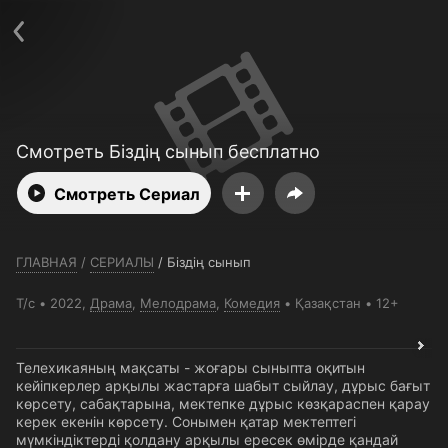
Телефон поддержки:
+7 (727) 323 10 92
Пользовательское соглашение
Политика конфиденциальности
Открыть приложение
Ввести промокод
Смотреть Біздің сынып бесплатно
Смотреть Сериал
ГЛАВНАЯ
/
СЕРИАЛЫ
/
Біздің сынып
Т/с
2022,
Драма
,
Мелодрама
,
Комедия
Қазақстан
12+
Телехикаяның мақсаты - жоғары сыныпта оқитын
кейіпкерлер арқылы жастарға шабыт сыйлау, дұрыс бағыт
көрсету, сабақтарына, мектепке дұрыс көзқараспен қарау
керек екенін көрсету. Сонымен қатар мектептегі
мүмкіндіктерді қолдану арқылы ересек өмірде қандай