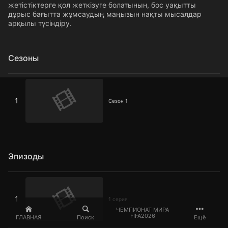
жетістіктерге қол жеткізуге болатынын, бос уақытты
дұрыс бағытта жұмсаудың маңызын нақты мысалдар
арқылы түсіндіру.
Сезоны
Сезон 1
1
Сезон 1
Эпизоды
1 серия
1
1 серия
ЧЕМПИОНАТ МИРА
FIFA2026
ГЛАВНАЯ
Поиск
Ещё