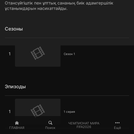
Отансүйгіштік пен ұлттық сананың биік адамгершілік
ұстанымдарын насихаттайды.
Сезоны
Сезон 1
1
Сезон 1
Эпизоды
1 серия
1
1 серия
ЧЕМПИОНАТ МИРА
FIFA2026
ГЛАВНАЯ
Поиск
Ещё
2 серия