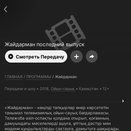
Телефон поддержки:
+7 (727) 323 10 92
Пользовательское соглашение
Политика конфиденциальности
Открыть приложение
Ввести промокод
Жайдарман последний выпуск
Смотреть Передачу
ГЛАВНАЯ
/
ПРОГРАММЫ
/
Жайдарман
Передачи и шоу
2018,
Ойын-сауық
Қазақстан
12+
«Жайдарман» - көңілді тапқырлар өнер көрсететін
танымал телевизиялық ойын-сауық бағдарламасы.
Тележоба әзіл-оспақты қолдана отырып, қоғамның
дамуындағы мәселелерді ашуға, ұлттық дәстүр мен
мәдени құндылықтарды сақтауға, дамытуға шақырады.