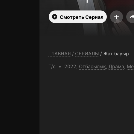
Смотреть Сериал
ГЛАВНАЯ
/
СЕРИАЛЫ
/
Жат бауыр
Т/с
2022,
Отбасылық
,
Драма
,
Ме