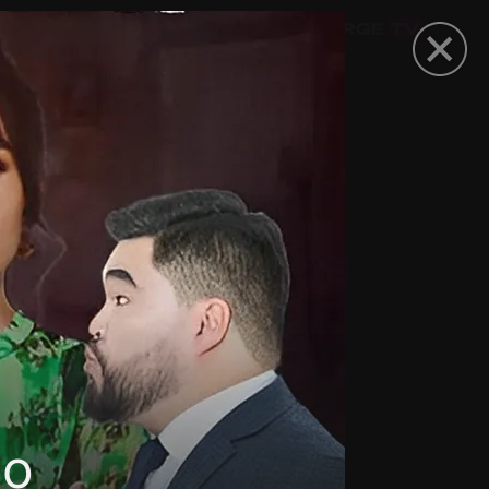
омокод
но